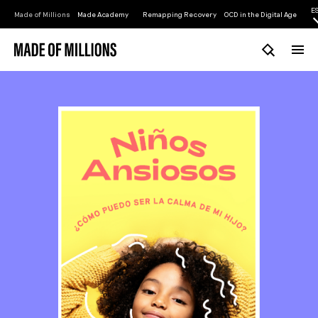
E
Made of Millions
Made Academy
Remapping Recovery
OCD in the Digital Age