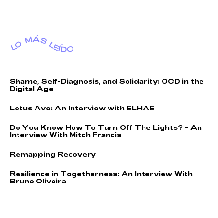
LO MÁS LEÍDO
S
h
a
m
e
,
S
e
l
f
-
D
i
a
g
n
o
s
i
s
,
a
n
d
S
o
l
i
d
a
r
i
t
y
:
O
C
D
i
n
t
h
e
D
i
g
i
t
a
l
A
g
e
L
o
t
u
s
A
v
e
:
A
n
I
n
t
e
r
v
i
e
w
w
i
t
h
E
L
H
A
E
D
o
Y
o
u
K
n
o
w
H
o
w
T
o
T
u
r
n
O
f
f
T
h
e
L
i
g
h
t
s
?
-
A
n
I
n
t
e
r
v
i
e
w
W
i
t
h
M
i
t
c
h
F
r
a
n
c
i
s
R
e
m
a
p
p
i
n
g
R
e
c
o
v
e
r
y
R
e
s
i
l
i
e
n
c
e
i
n
T
o
g
e
t
h
e
r
n
e
s
s
:
A
n
I
n
t
e
r
v
i
e
w
W
i
t
h
B
r
u
n
o
O
l
i
v
e
i
r
a